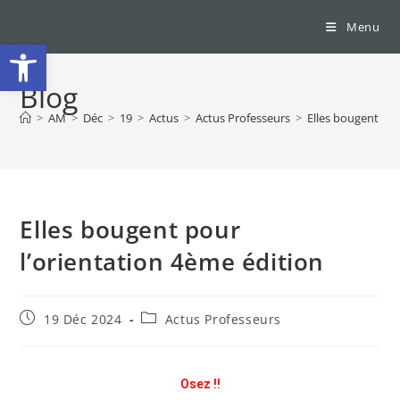
Menu
Ouvrir la barre d’outils
Blog
>
AM
>
Déc
>
19
>
Actus
>
Actus Professeurs
>
Elles bougent pou
Elles bougent pour
l’orientation 4ème édition
19 Déc 2024
Actus Professeurs
Osez !!