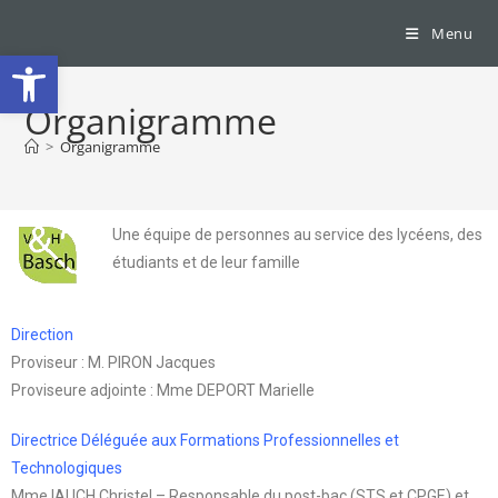
Menu
Ouvrir la barre d’outils
Organigramme
>
Organigramme
Une équipe de personnes au service des lycéens, des
étudiants et de leur famille
Direction
Proviseur : M. PIRON Jacques
Proviseure adjointe : Mme DEPORT Marielle
Directrice Déléguée aux Formations Professionnelles et
Technologiques
Mme IAUCH Christel – Responsable du post-bac (STS et CPGE) et