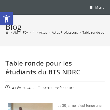
Menu
Ouvrir la barre d’outils
Blog
>
AM
>
Fév
>
4
>
Actus
>
Actus Professeurs
>
Table ronde pour 
Table ronde pour les
étudiants du BTS NDRC
4 Fév 2024
Actus Professeurs
Le 30 janvier s’est tenue une