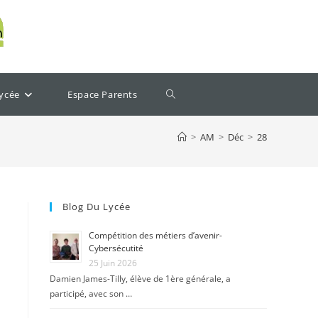
lycée
Espace Parents
>
AM
>
Déc
>
28
Blog Du Lycée
Compétition des métiers d’avenir-
Cybersécutité
25 Juin 2026
Damien James-Tilly, élève de 1ère générale, a
participé, avec son …