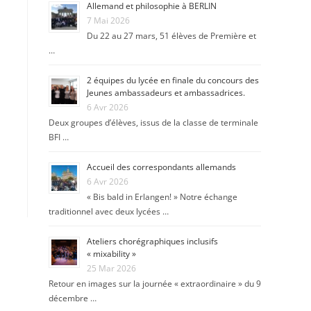
Allemand et philosophie à BERLIN
7 Mai 2026
Du 22 au 27 mars, 51 élèves de Première et
…
2 équipes du lycée en finale du concours des
Jeunes ambassadeurs et ambassadrices.
6 Avr 2026
Deux groupes d’élèves, issus de la classe de terminale
BFI …
Accueil des correspondants allemands
6 Avr 2026
« Bis bald in Erlangen! » Notre échange
traditionnel avec deux lycées …
Ateliers chorégraphiques inclusifs
« mixability »
25 Mar 2026
Retour en images sur la journée « extraordinaire » du 9
décembre …