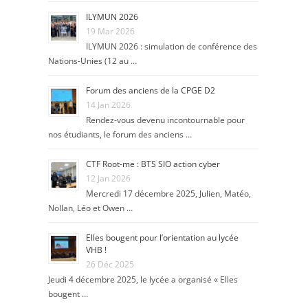
ILYMUN 2026
19 Mar 2026
ILYMUN 2026 : simulation de conférence des
Nations-Unies (12 au …
Forum des anciens de la CPGE D2
14 Jan 2026
Rendez-vous devenu incontournable pour
nos étudiants, le forum des anciens …
CTF Root-me : BTS SIO action cyber
12 Jan 2026
Mercredi 17 décembre 2025, Julien, Matéo,
Nollan, Léo et Owen …
Elles bougent pour l’orientation au lycée
VHB !
26 Déc 2025
Jeudi 4 décembre 2025, le lycée a organisé « Elles
bougent …