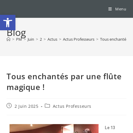
Menu
Ouvrir la barre d’outils
Blog
>
PM
>
Juin
>
2
>
Actus
>
Actus Professeurs
>
Tous enchantés pa
Tous enchantés par une flûte
magique !
2 Juin 2025
Actus Professeurs
Le 13