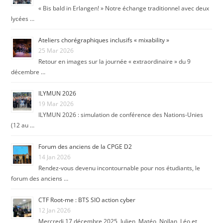
« Bis bald in Erlangen! » Notre échange traditionnel avec deux
lycées …
Ateliers chorégraphiques inclusifs « mixability »
25 Mar 2026
Retour en images sur la journée « extraordinaire » du 9
décembre …
ILYMUN 2026
19 Mar 2026
ILYMUN 2026 : simulation de conférence des Nations-Unies
(12 au …
Forum des anciens de la CPGE D2
14 Jan 2026
Rendez-vous devenu incontournable pour nos étudiants, le
forum des anciens …
CTF Root-me : BTS SIO action cyber
12 Jan 2026
Mercredi 17 décembre 2025, Julien, Matéo, Nollan, Léo et