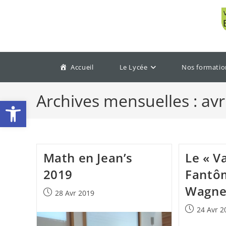
Accueil
Le Lycée
Nos formatio
Archives mensuelles : avr
Ouvrir la barre d’outils
Math en Jean’s
Le « V
2019
Fantô
Wagne
28 Avr 2019
24 Avr 2