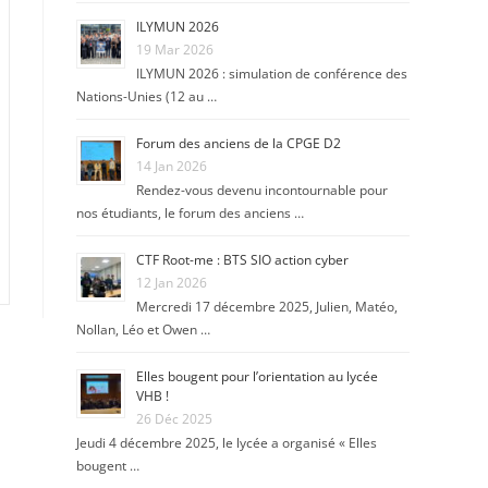
ILYMUN 2026
19 Mar 2026
ILYMUN 2026 : simulation de conférence des
Nations-Unies (12 au …
Forum des anciens de la CPGE D2
14 Jan 2026
Rendez-vous devenu incontournable pour
nos étudiants, le forum des anciens …
CTF Root-me : BTS SIO action cyber
12 Jan 2026
Mercredi 17 décembre 2025, Julien, Matéo,
Nollan, Léo et Owen …
Elles bougent pour l’orientation au lycée
VHB !
26 Déc 2025
Jeudi 4 décembre 2025, le lycée a organisé « Elles
bougent …