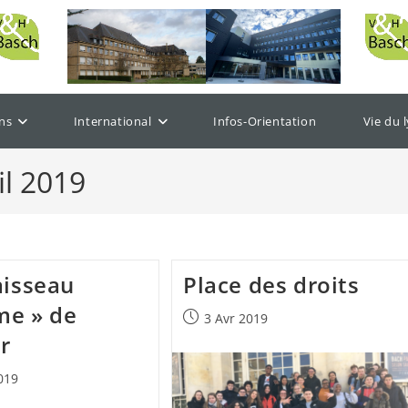
ns
International
Infos-Orientation
Vie du 
il 2019
aisseau
Place des droits
me » de
3 Avr 2019
r
019