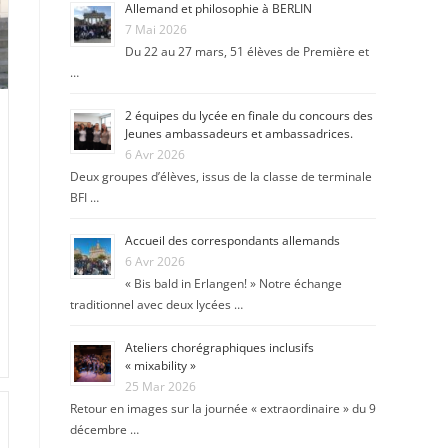
Allemand et philosophie à BERLIN
7 Mai 2026
Du 22 au 27 mars, 51 élèves de Première et
…
2 équipes du lycée en finale du concours des
Jeunes ambassadeurs et ambassadrices.
6 Avr 2026
Deux groupes d’élèves, issus de la classe de terminale
BFI …
Accueil des correspondants allemands
6 Avr 2026
« Bis bald in Erlangen! » Notre échange
traditionnel avec deux lycées …
Ateliers chorégraphiques inclusifs
« mixability »
25 Mar 2026
Retour en images sur la journée « extraordinaire » du 9
décembre …