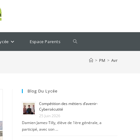
lycée
Espace Parents
>
PM
>
Avr
Blog Du Lycée
Compétition des métiers d’avenir-
Cybersécutité
25 Juin 2026
Damien James-Tilly, élève de 1ère générale, a
participé, avec son …